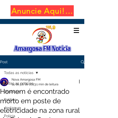
Anuncie Aqui! (650x100)
Post
Todas as notícias
Nova Amargosa FM
Todas as notícias
14 de jul. de 2023
1 min de leitura
Homem é encontrado
Destaque
morto em poste de
Política
destaque
eletricidade na zona rural
Polícia