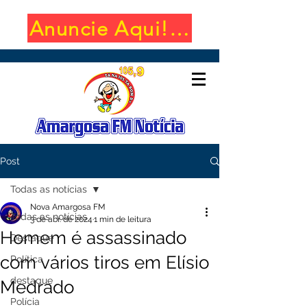
Anuncie Aqui! (650x100)
Post
Todas as notícias
Nova Amargosa FM
Todas as notícias
3 de abr. de 2024
1 min de leitura
Homem é assassinado
Destaque
com vários tiros em Elísio
Política
destaque
Medrado
Polícia