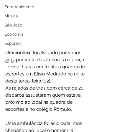
Entretenimento
Música
São João
Economia
Esportes
Um homem foi alvejado por vários 
Infraestrutura
tiros por volta das 21 horas na praça 
Saúde
Jonival Lucas em frente a quadra de 
esportes em Elísio Medrado na noite 
desta terça-feira (02).
As rajadas de tiros com cerca de 20 
disparos assustaram quem estava 
próximo ao local na quadra de 
esportes e no colégio Rômulo.
Uma ambulância foi acionada, mas 
chegando ao local o homem já 