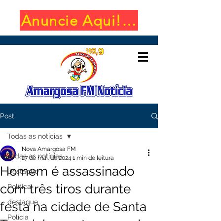
Anuncie Aqui! (650x100)
Post
Todas as notícias
Nova Amargosa FM
Todas as notícias
27 de mai. de 2024
1 min de leitura
Homem é assassinado
Destaque
com três tiros durante
Política
destaque
festa na cidade de Santa
Polícia