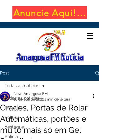
Anuncie Aqui! (650x100)
Post
Todas as notícias
Nova Amargosa FM
Todas as notícias
18 de out. de 2022
1 min de leitura
Grades, Portas de Rolar
Destaque
Automáticas, portões e
Política
destaque
muito mais só em Gel
Polícia