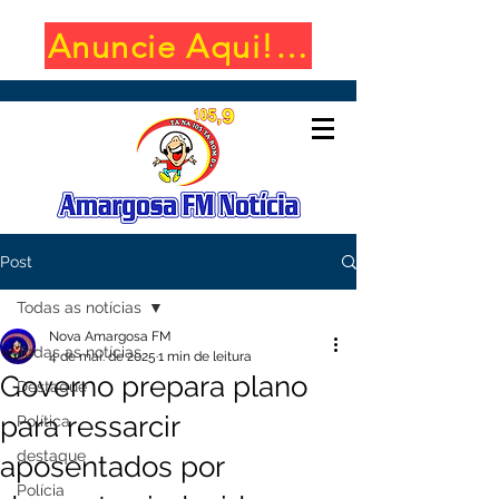
Anuncie Aqui! (650x100)
Post
Todas as notícias
Nova Amargosa FM
Todas as notícias
4 de mai. de 2025
1 min de leitura
Governo prepara plano
Destaque
para ressarcir
Política
destaque
aposentados por
Polícia