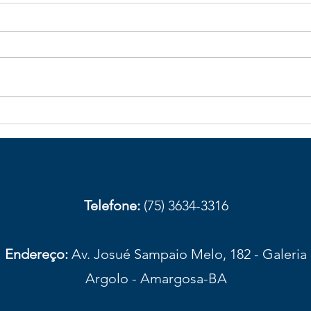
Galhos de bambu caídos na
Obst
BA-026 aumentam risco de
com
acidentes em trecho de
aces
Elísio Medrado
Amar
prov
Telefone:
(75) 3634-3316
Endereço:
Av. Josué Sampaio Melo, 182 - Galeria
Argolo - Amargosa-BA