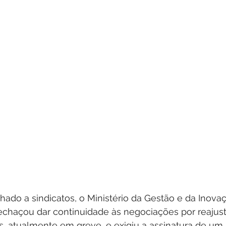
ado a sindicatos, o Ministério da Gestão e da Inova
echaçou dar continuidade às negociações por reajuste
s, atualmente em greve, e exigiu a assinatura de um 