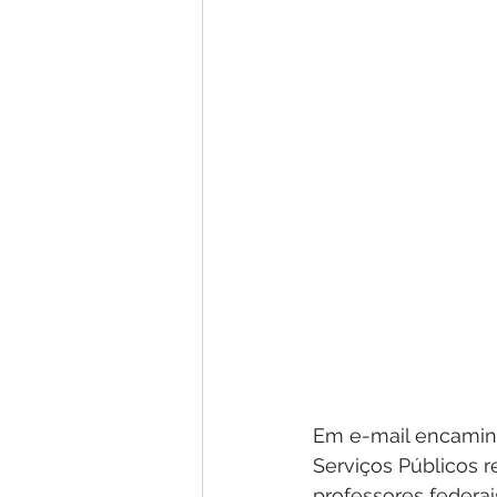
Em e-mail encaminh
Serviços Públicos r
professores federai