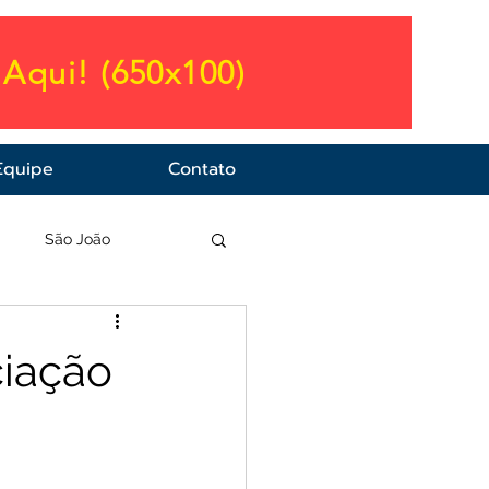
Aqui! (650x100)
Equipe
Contato
a
São João
ciação