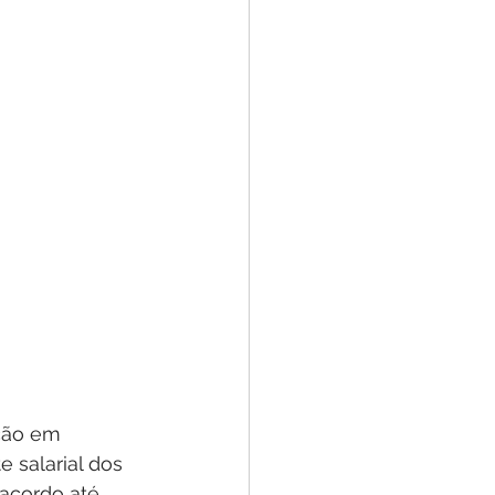
ção em 
 salarial dos 
acordo até 