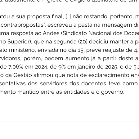
ou a sua proposta final, […] não restando, portanto,
contrapropostas”, escreveu a pasta na mensagem dis
oi uma resposta ao Andes (Sindicato Nacional dos Doce
ino Superior), que na segunda (20) decidiu manter a pa
elo ministério, enviada no dia 15, prevê reajuste de 4
rvidores, porém, pedem aumento já a partir deste an
e 7,06% em 2024, de 9% em janeiro de 2025, e de 5,1
io da Gestão afirmou que nota de esclarecimento env
sentativas dos servidores dos docentes teve como ú
imento mantido entre as entidades e o governo.