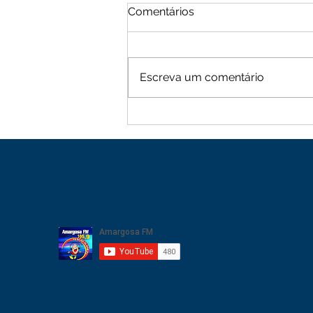
Comentários
Escreva um comentário
Moradores de Cachoeira
Alta vive tarde de terror
com sequência de roubos
na zona rural de Mutuípe