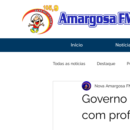
Início
Notíci
Todas as notícias
Destaque
P
Nova Amargosa F
Economia
Esportes
Inf
Governo 
com prof