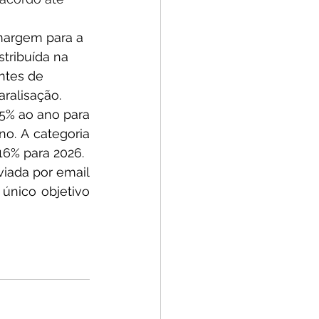
 margem para a 
tribuída na 
ntes de 
ralisação. 
,5% ao ano para 
o. A categoria 
6% para 2026. 
iada por email 
nico objetivo 