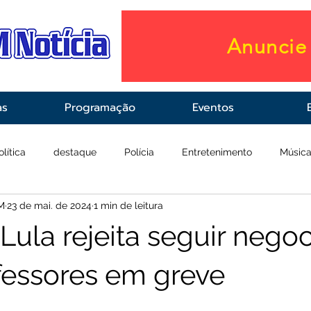
Anuncie 
as
Programação
Eventos
olítica
destaque
Polícia
Entretenimento
Músic
M
23 de mai. de 2024
1 min de leitura
raestrutura
Saúde
Lula rejeita seguir nego
essores em greve