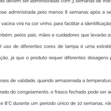
iais devem ser administradas com 3 semanas de inter
dose administrada pelo menos 8 semanas após a se
acina virá na cor vinho, para facilitar a identificaçã
mbém, pelos pais, mães e cuidadores que levarão as
 uso de diferentes cores de tampa é uma estratégi
ação, já que o produto requer diferentes dosagens p
eses de validade, quando armazenada a temperatura 
irado do congelamento, o frasco fechado pode ser 
C e 8°C durante um período único de 10 semanas, nã