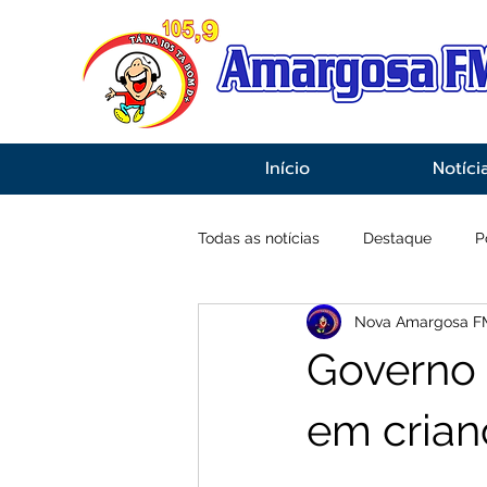
Início
Notíci
Todas as notícias
Destaque
P
Nova Amargosa F
Economia
Esportes
Inf
Governo 
em crian