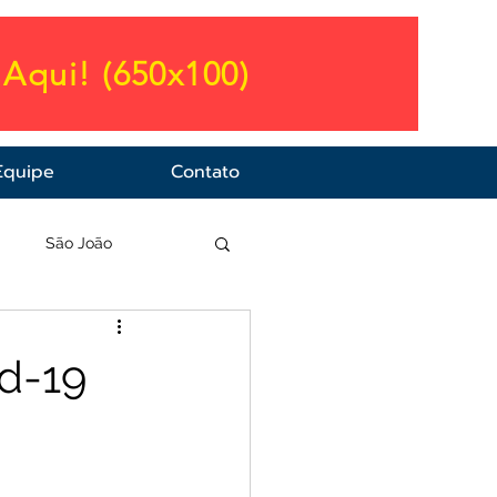
Aqui! (650x100)
Equipe
Contato
a
São João
id-19