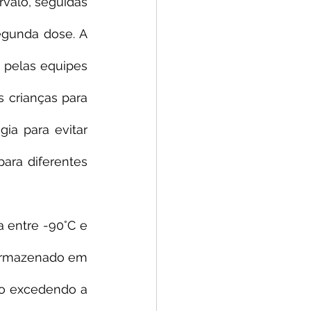
valo, seguidas 
gunda dose. A 
o pelas equipes 
 crianças para 
a para evitar 
ara diferentes 
entre -90°C e 
armazenado em 
o excedendo a 