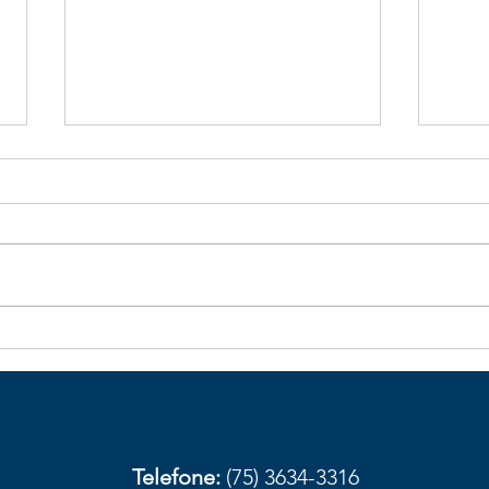
Galhos de bambu caídos na
Obst
BA-026 aumentam risco de
com
acidentes em trecho de
aces
Elísio Medrado
Amar
prov
Telefone:
(75) 3634-3316