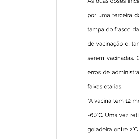
As duas doses inic
por uma terceira 
tampa do frasco da v
de vacinação e, ta
serem vacinadas. O
erros de administr
faixas etárias.
“A vacina tem 12 m
-60°C. Uma vez ret
geladeira entre 2°