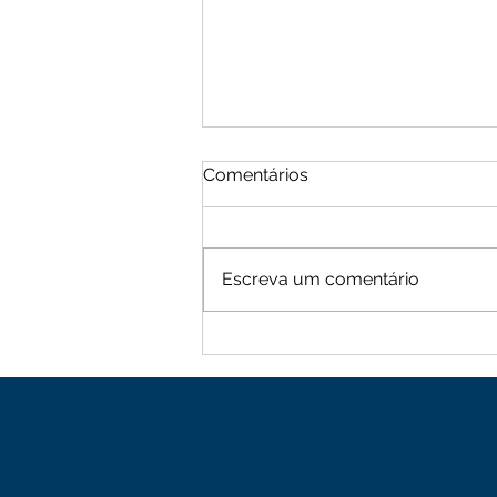
Comentários
Escreva um comentário
Moradores de Cachoeira
Alta vive tarde de terror
com sequência de roubos
na zona rural de Mutuípe