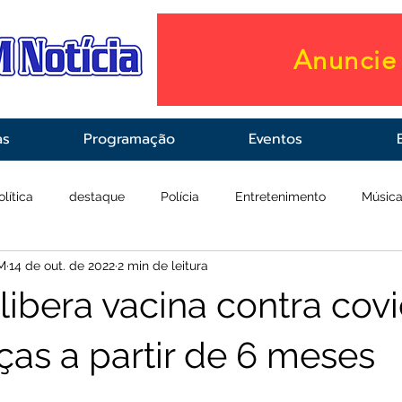
Anuncie 
as
Programação
Eventos
olítica
destaque
Polícia
Entretenimento
Músic
M
14 de out. de 2022
2 min de leitura
raestrutura
Saúde
libera vacina contra cov
ças a partir de 6 meses