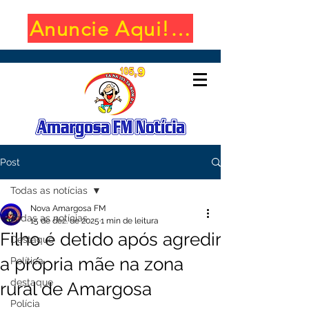
Anuncie Aqui! (650x100)
Post
Todas as notícias
Nova Amargosa FM
Todas as notícias
15 de dez. de 2025
1 min de leitura
Filho é detido após agredir
Destaque
a própria mãe na zona
Política
destaque
rural de Amargosa
Polícia