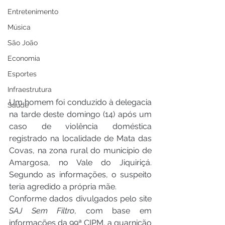
Entretenimento
Música
São João
Economia
Esportes
Infraestrutura
Um homem foi conduzido à delegacia 
Saúde
na tarde deste domingo (14) após um 
caso de violência doméstica 
registrado na localidade de Mata das 
Covas, na zona rural do município de 
Amargosa, no Vale do Jiquiriçá. 
Segundo as informações, o suspeito 
teria agredido a própria mãe.
Conforme dados divulgados pelo site 
SAJ Sem Filtro
, com base em 
informações da 99ª CIPM, a guarnição 