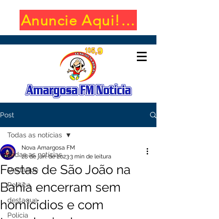
Anuncie Aqui! (650x100)
Post
Todas as notícias
Nova Amargosa FM
Todas as notícias
28 de jun. de 2023
3 min de leitura
Festas de São João na
Destaque
Bahia encerram sem
Política
destaque
homicídios e com
Polícia