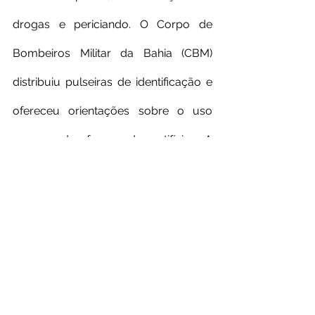
drogas e periciando. O Corpo de 
Bombeiros Militar da Bahia (CBM) 
distribuiu pulseiras de identificação e 
ofereceu orientações sobre o uso 
seguro de fogos de artifício. A 
instituição prestou 808 atendimentos 
pré-hospitalares, realizou 782 
orientações, atuou em 12 incêndios e 
conduziu cinco buscas e salvamentos 
nas cidades que sediaram eventos 
juninos.