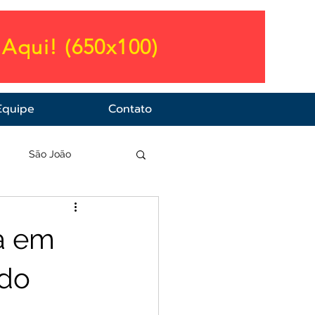
Aqui! (650x100)
Equipe
Contato
a
São João
a em
 do