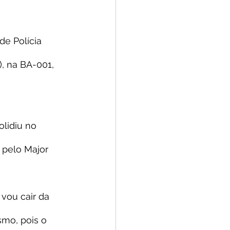
e Polícia 
), na BA-001, 
lidiu no 
 pelo Major 
vou cair da 
smo, pois o 