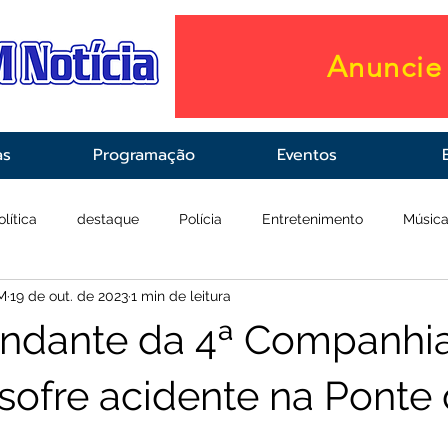
Anuncie 
as
Programação
Eventos
olítica
destaque
Polícia
Entretenimento
Músic
M
19 de out. de 2023
1 min de leitura
raestrutura
Saúde
ndante da 4ª Companhi
sofre acidente na Ponte