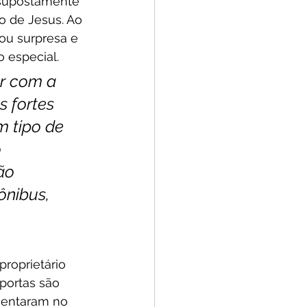
 supostamente 
o de Jesus. Ao 
cou surpresa e 
 especial.
r com a 
 fortes 
m tipo de 
 
ão 
ônibus, 
roprietário 
portas são 
sentaram no 