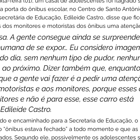
ta-feira (01), um casal de adolescentes foi flagrado
a porta do ônibus escolar, no Centro de Santo Antôni
 a secretária de Educação, Edileide Castro, disse que fi
 dos monitores e motoristas dos ônibus uma atenção
esa. A gente consegue ainda se surpreende
umana de se expor… Eu considero imagens
 do dia, sem nenhum tipo de pudor, nenhu
 ao próximo. Dizer também que, enquanto
 que a gente vai fazer é a pedir uma atenç
motoristas e aos monitores, porque esses 
tores e não é para esse, esse carro está 
 Edileide Castro.
o e encaminhado para a Secretaria de Educação, o p
 o “ônibus estava fechado” a todo momento e que as 
dos. Segundo ele, possivelmente os adolescentes 