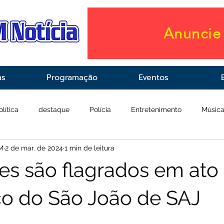
Anuncie 
as
Programação
Eventos
olítica
destaque
Polícia
Entretenimento
Músic
M
2 de mar. de 2024
1 min de leitura
raestrutura
Saúde
es são flagrados em ato
o do São João de SAJ