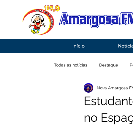
Início
Notíci
Todas as notícias
Destaque
P
Nova Amargosa F
Economia
Esportes
Inf
Estudant
no Espaç