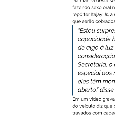
Na manhã desta sex
fazendo sexo oral n
repórter Itajay Jr.,
que serão cobrados
“Estou surpr
capacidade h
de algo à luz
consideração
Secretaria, o
especial aos 
eles têm moni
aberto,” disse
Em um vídeo gravad
do veículo diz que
travados com cadea