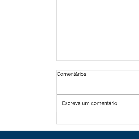
Comentários
Escreva um comentário
Moradores de Cachoeira
Alta vive tarde de terror
com sequência de roubos