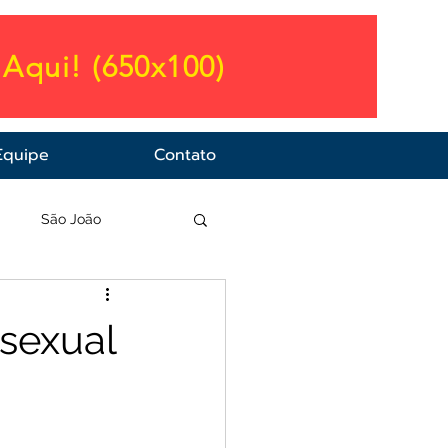
Aqui! (650x100)
Equipe
Contato
a
São João
 sexual