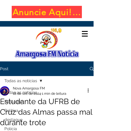
Anuncie Aqui! (650x100)
Post
Todas as notícias
Nova Amargosa FM
Todas as notícias
18 de set. de 2024
1 min de leitura
Estudante da UFRB de
Destaque
Cruz das Almas passa mal
Política
destaque
durante trote
Polícia