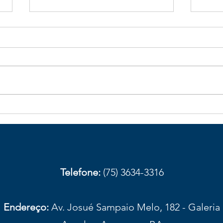
Galhos de bambu caídos na
Obst
BA-026 aumentam risco de
com
acidentes em trecho de
aces
Elísio Medrado
Amar
prov
Telefone:
(75) 3634-3316
Endereço:
Av. Josué Sampaio Melo, 182 - Galeria