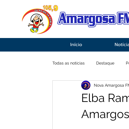
Início
Notíci
Todas as notícias
Destaque
P
Nova Amargosa F
Economia
Esportes
Inf
Elba Ram
Amargosa