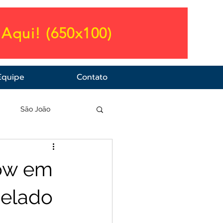
Aqui! (650x100)
Equipe
Contato
a
São João
how em
celado