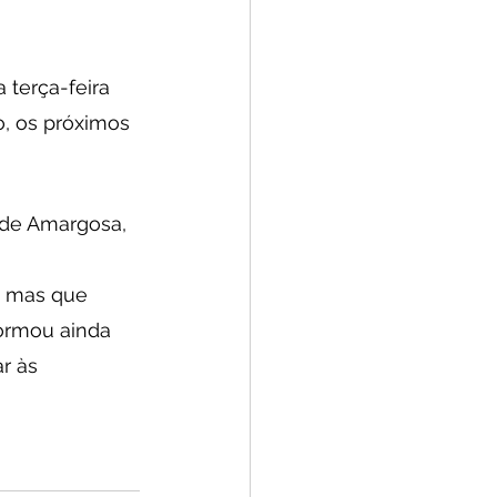
terça-feira 
o, os próximos 
 de Amargosa, 
, mas que 
ormou ainda 
r às 