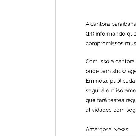
A cantora paraiban
(14) informando que
compromissos music
Com isso a cantora 
onde tem show agen
Em nota, publicada 
seguirá em isolame
que fará testes reg
atividades com seg
Amargosa News 