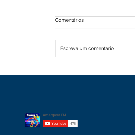
Comentários
Escreva um comentário
Moradores de Cachoeira
Alta vive tarde de terror
com sequência de roubos
na zona rural de Mutuípe