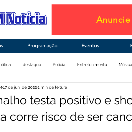
Anuncie 
as
Programação
Eventos
olítica
destaque
Polícia
Entretenimento
Músic
M
17 de jun. de 2022
1 min de leitura
raestrutura
Saúde
alho testa positivo e s
 corre risco de ser can