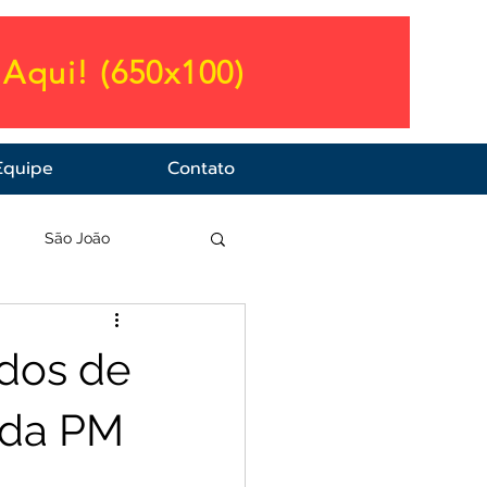
Aqui! (650x100)
Equipe
Contato
a
São João
ados de
 da PM