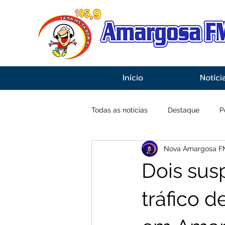
Início
Notíci
Todas as notícias
Destaque
P
Nova Amargosa F
Economia
Esportes
Inf
Dois sus
tráfico 