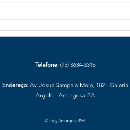
Galhos de bambu caídos na
Obst
BA-026 aumentam risco de
com
acidentes em trecho de
aces
Elísio Medrado
Amar
prov
Telefone:
(75) 3634-3316
Endereço:
Av. Josué Sampaio Melo, 182 - Galeria
Argolo - Amargosa-BA
©2023 Amargosa FM.