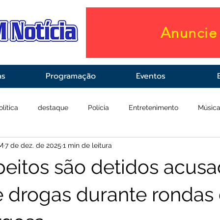
Anuncie 
as
Programação
Eventos
olítica
destaque
Polícia
Entretenimento
Músic
M
7 de dez. de 2025
1 min de leitura
raestrutura
Saúde
peitos são detidos acus
de drogas durante rondas