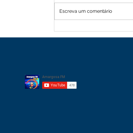
Escreva um comentário
Moradores de Cachoeira
Alta vive tarde de terror
com sequência de roubos
na zona rural de Mutuípe