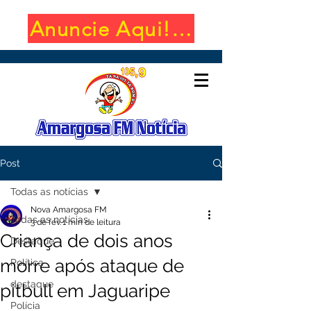
Anuncie Aqui! (650x100)
Post
Todas as notícias
Nova Amargosa FM
Todas as notícias
3 de fev.
1 min de leitura
Criança de dois anos
Destaque
morre após ataque de
Política
destaque
pitbull em Jaguaripe
Polícia