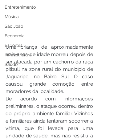
Entretenimento
Música
São João
Economia
Esportes
Uma criança de aproximadamente 
dois anos de idade morreu depois de 
Infraestrutura
ser atacada por um cachorro da raça 
Saúde
pitbull na zona rural do município de 
Jaguaripe, no Baixo Sul. O caso 
causou grande comoção entre 
moradores da localidade.
De acordo com informações 
preliminares, o ataque ocorreu dentro 
do próprio ambiente familiar. Vizinhos 
e familiares ainda tentaram socorrer a 
vítima, que foi levada para uma 
unidade de saúde, mas não resistiu à 