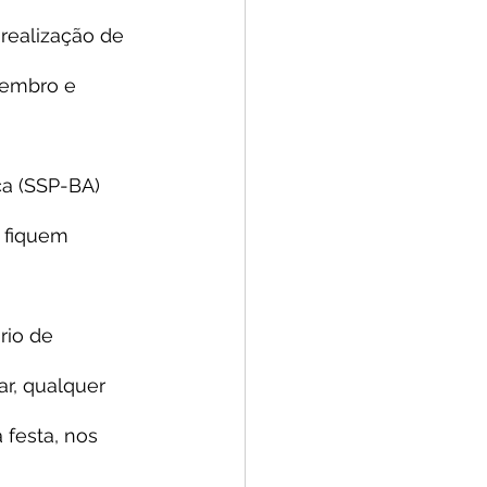
 realização de 
zembro e 
ca (SSP-BA) 
 fiquem 
rio de 
r, qualquer 
festa, nos 