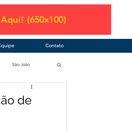
Aqui! (650x100)
Equipe
Contato
a
São João
ção de