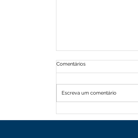
Comentários
Escreva um comentário
Moradores de Cachoeira
Alta vive tarde de terror
com sequência de roubos
na zona rural de Mutuípe