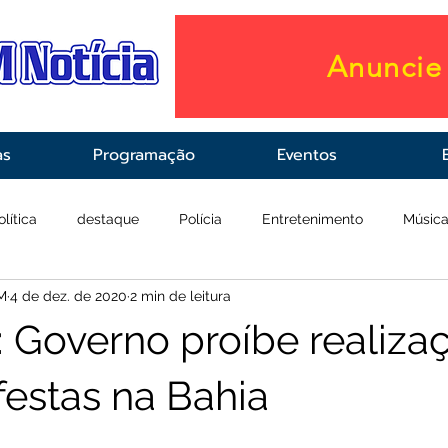
Anuncie 
as
Programação
Eventos
olítica
destaque
Polícia
Entretenimento
Músic
M
4 de dez. de 2020
2 min de leitura
raestrutura
Saúde
: Governo proíbe realiza
festas na Bahia