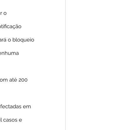
r o 
tificação 
ará o bloqueio 
nenhuma 
com até 200 
nfectadas em 
l casos e 