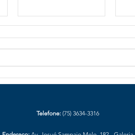
Galhos de bambu caídos na
Obst
BA-026 aumentam risco de
com
acidentes em trecho de
aces
Elísio Medrado
Amar
prov
Telefone:
(75) 3634-3316
Endereço:
Av. Josué Sampaio Melo, 182 - Galeria