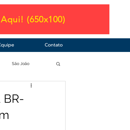
Aqui! (650x100)
Equipe
Contato
a
São João
a BR-
em