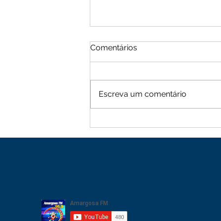
Comentários
Escreva um comentário
Moradores de Cachoeira
Alta vive tarde de terror
com sequência de roubos
na zona rural de Mutuípe