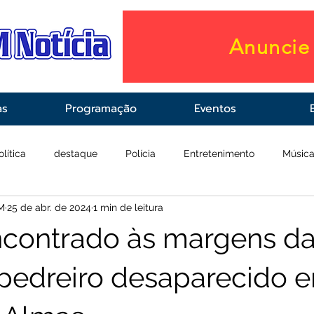
Anuncie 
as
Programação
Eventos
olítica
destaque
Polícia
Entretenimento
Músic
M
25 de abr. de 2024
1 min de leitura
raestrutura
Saúde
contrado às margens d
 pedreiro desaparecido 