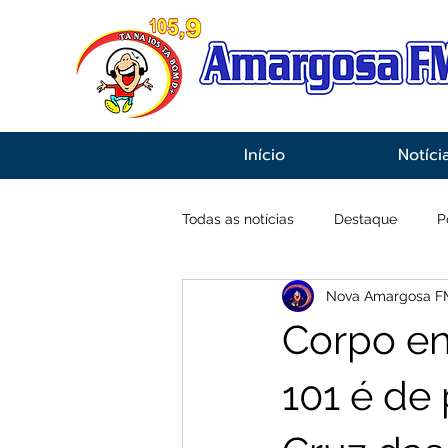
Início
Notíci
Todas as notícias
Destaque
P
Nova Amargosa F
Economia
Esportes
Inf
Corpo en
101 é de