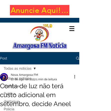
Anuncie Aqui! (650x100)
Post
Todas as notícias
Nova Amargosa FM
Todas as notícias
27 de ago. de 2022
1 min de leitura
Conta de luz não terá
Destaque
custo adicional em
Política
destaque
setembro, decide Aneel
Polícia