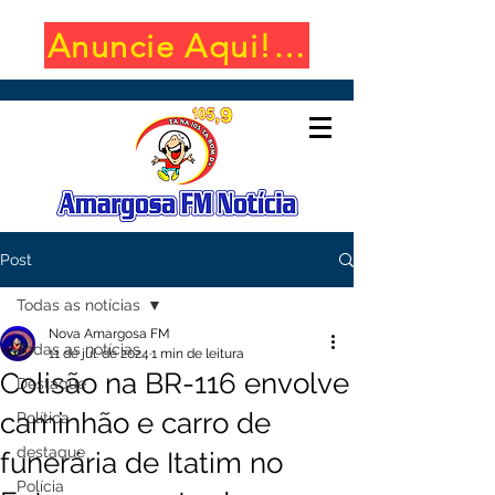
Anuncie Aqui! (650x100)
Post
Todas as notícias
Nova Amargosa FM
Todas as notícias
11 de jul. de 2024
1 min de leitura
Colisão na BR-116 envolve
Destaque
caminhão e carro de
Política
destaque
funerária de Itatim no
Polícia