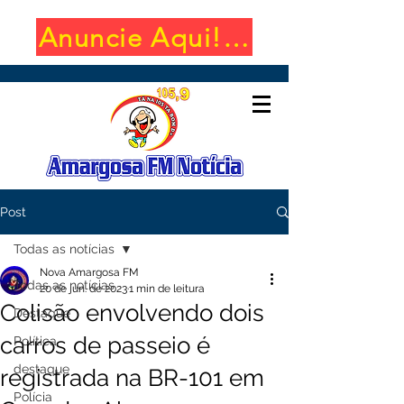
Anuncie Aqui! (650x100)
Post
Todas as notícias
Nova Amargosa FM
Todas as notícias
20 de jun. de 2023
1 min de leitura
Colisão envolvendo dois
Destaque
carros de passeio é
Política
destaque
registrada na BR-101 em
Polícia