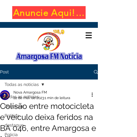
Anuncie Aqui! (650x100)
Post
Todas as notícias
Nova Amargosa FM
Todas as notícias
22 de mai. de 2023
1 min de leitura
Colisão entre motocicleta
Destaque
e veículo deixa feridos na
Política
destaque
BA 046, entre Amargosa e
Polícia