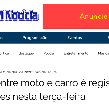
Anuncie 
as
Programação
Eventos
olítica
destaque
Polícia
Entretenimento
Músic
M
21 de dez. de 2022
1 min de leitura
raestrutura
Saúde
ntre moto e carro é regi
es nesta terça-feira