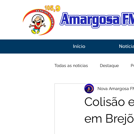
Início
Notíci
Todas as notícias
Destaque
P
Nova Amargosa F
Economia
Esportes
Inf
Colisão e
em Brejõ