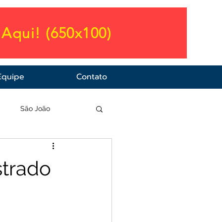
Aqui! (650x100)
Equipe
Contato
a
São João
strado