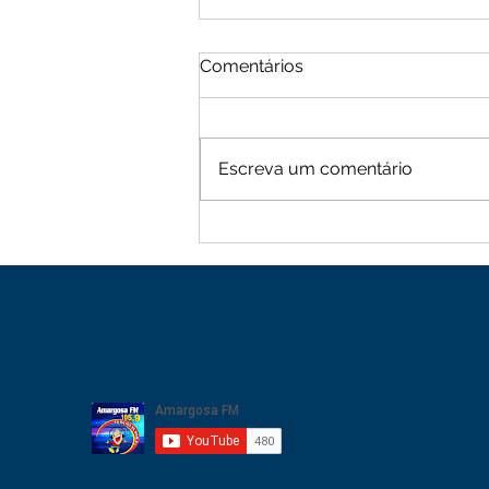
Comentários
Escreva um comentário
Moradores de Cachoeira
Alta vive tarde de terror
com sequência de roubos
na zona rural de Mutuípe