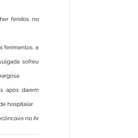
r feridos no 
 ferimentos, e 
ulgada sofreu 
margosa.
s após darem 
e hospitalar.
ecôncavo no Ar