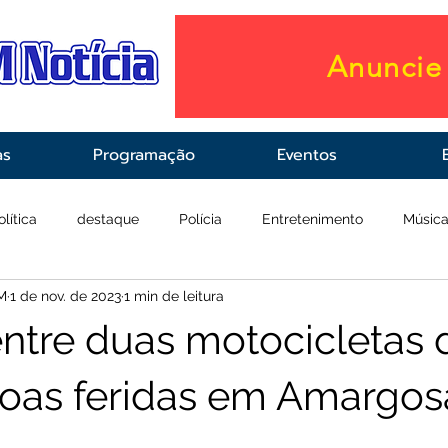
Anuncie 
as
Programação
Eventos
olítica
destaque
Polícia
Entretenimento
Músic
M
1 de nov. de 2023
1 min de leitura
raestrutura
Saúde
entre duas motocicletas 
soas feridas em Amargos