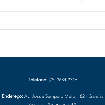
Galhos de bambu caídos na
Obst
BA-026 aumentam risco de
com
acidentes em trecho de
aces
Elísio Medrado
Amar
prov
Telefone:
(75) 3634-3316
Endereço:
Av. Josué Sampaio Melo, 182 - Galeria
Argolo - Amargosa-BA