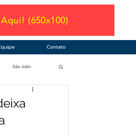
Aqui! (650x100)
Equipe
Contato
a
São João
deixa
a