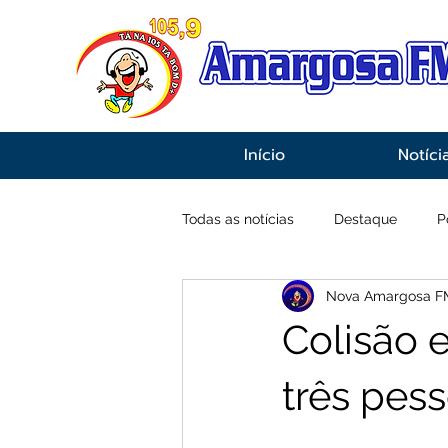
Início
Notíci
Todas as notícias
Destaque
P
Nova Amargosa F
Economia
Esportes
Inf
Colisão 
três pes