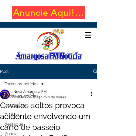
Anuncie Aqui! (650x100)
Post
Todas as notícias
Nova Amargosa FM
Todas as notícias
1 de fev. de 2024
1 min de leitura
Cavalos soltos provoca
Destaque
acidente envolvendo um
Política
destaque
carro de passeio
Polícia