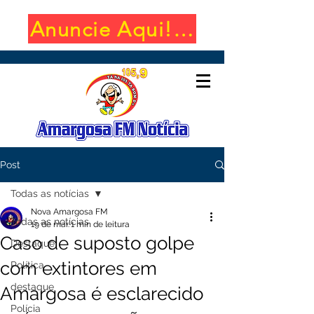
Anuncie Aqui! (650x100)
Post
Todas as notícias
Nova Amargosa FM
Todas as notícias
19 de mar.
1 min de leitura
Caso de suposto golpe
Destaque
com extintores em
Política
destaque
Amargosa é esclarecido
Polícia