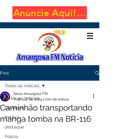
Anuncie Aqui! (650x100)
Post
Todas as notícias
Nova Amargosa FM
Todas as notícias
7 de out. de 2024
1 min de leitura
Caminhão transportando
Destaque
manga tomba na BR-116
Política
destaque
Polícia