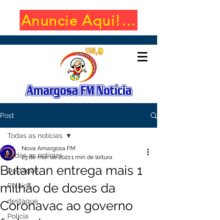
Anuncie Aqui! (650x100)
Post
Todas as notícias
Nova Amargosa FM
Todas as notícias
23 de mar. de 2021
1 min de leitura
Butantan entrega mais 1
Destaque
milhão de doses da
Política
destaque
Coronavac ao governo
Polícia