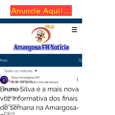
Anuncie Aqui! (650x100)
Post
Todas as notícias
Nova Amargosa FM
Todas as notícias
18 de set. de 2020
1 min de leitura
Bruno Silva é a mais nova
Destaque
voz informativa dos finais
Política
destaque
de semana na Amargosa-
Polícia