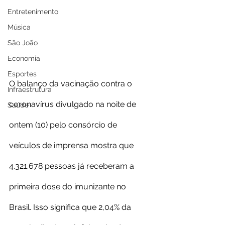
Entretenimento
Música
São João
Economia
Esportes
O balanço da vacinação contra o 
Infraestrutura
coronavírus divulgado na noite de 
Saúde
ontem (10) pelo consórcio de 
veículos de imprensa mostra que 
4.321.678 pessoas já receberam a 
primeira dose do imunizante no 
Brasil. Isso significa que 2,04% da 