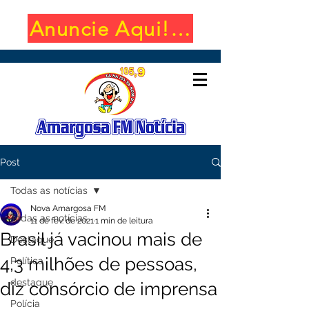
Anuncie Aqui! (650x100)
Post
Todas as notícias
Nova Amargosa FM
Todas as notícias
11 de fev. de 2021
1 min de leitura
Brasil já vacinou mais de
Destaque
4,3 milhões de pessoas,
Política
destaque
diz consórcio de imprensa
Polícia