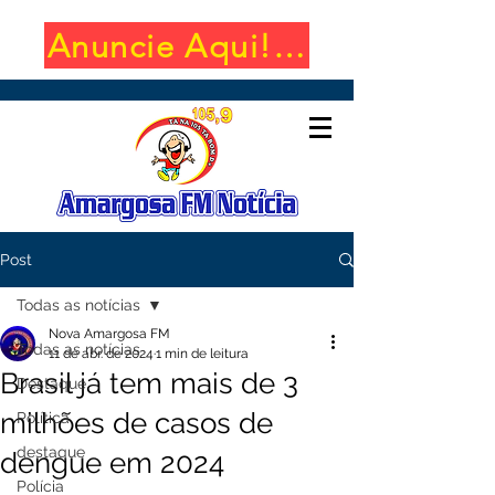
Anuncie Aqui! (650x100)
Post
Todas as notícias
Nova Amargosa FM
Todas as notícias
11 de abr. de 2024
1 min de leitura
Brasil já tem mais de 3
Destaque
milhões de casos de
Política
destaque
dengue em 2024
Polícia