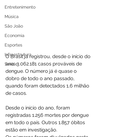
Entretenimento
Música
São João
Economia
Esportes
Infraestrutura
O Brasil já registrou, desde o início do 
ano, 3.062.181 casos prováveis de 
Saúde
dengue. O número já é quase o 
dobro de todo o ano passado, 
quando foram detectados 1,6 milhão 
de casos. 
Desde o início do ano, foram 
registradas 1.256 mortes por dengue 
em todo o país. Outros 1.857 óbitos 
estão em investigação. 