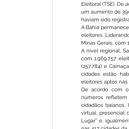
Eleitoral (TSE). De
um aumento de 390.
haviam sido registr
A Bahia permanece c
eleitores. Liderand
Minas Gerais, com 1
A nível regional, S
com 1.969.757 eleit
(257.784) e Camaçar
cidades estão habi
eleitores aptos nas
De acordo com o 
números refletem 
cidadãos baianos, 
virtual, presencia
Lugar” e, igualmen
nas 417 cidades da 