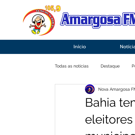
Início
Notíci
Todas as notícias
Destaque
P
Nova Amargosa F
Economia
Esportes
Inf
Bahia te
eleitores