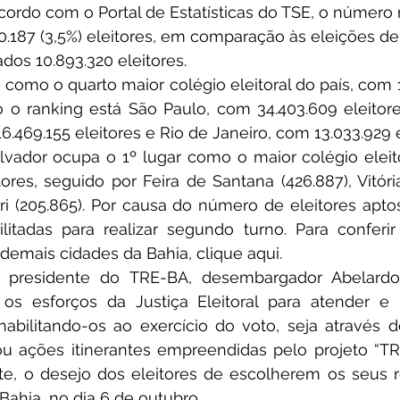
 acordo com o Portal de Estatísticas do TSE, o número
187 (3,5%) eleitores, em comparação às eleições de
ados 10.893.320 eleitores.
omo o quarto maior colégio eleitoral do país, com 1
o o ranking está São Paulo, com 34.403.609 eleitore
6.469.155 eleitores e Rio de Janeiro, com 13.033.929 e
alvador ocupa o 1º lugar como o maior colégio eleito
ores, seguido por Feira de Santana (426.887), Vitóri
i (205.865). Por causa do número de eleitores aptos
litadas para realizar segundo turno. Para conferi
 demais cidades da Bahia, clique aqui.
presidente do TRE-BA, desembargador Abelardo 
os esforços da Justiça Eleitoral para atender e 
habilitando-os ao exercício do voto, seja através 
l ou ações itinerantes empreendidas pelo projeto “
te, o desejo dos eleitores de escolherem os seus r
Bahia, no dia 6 de outubro.