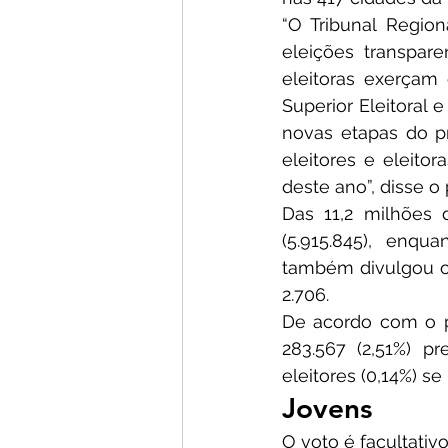
“O Tribunal Region
eleições transpare
eleitoras exerçam o
Superior Eleitoral 
novas etapas do pr
eleitores e eleitor
deste ano”, disse o 
Das 11,2 milhões 
(5.915.845),  enqua
também divulgou o 
2.706.
De acordo com o pe
283.567 (2,51%) pr
eleitores (0,14%) s
Jovens
O voto é facultativ