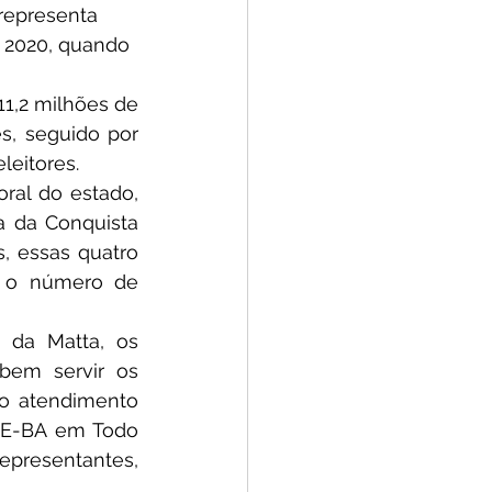
 representa 
 2020, quando 
1,2 milhões de 
s, seguido por 
leitores.
ral do estado, 
a da Conquista 
, essas quatro 
r o número de 
da Matta, os 
bem servir os 
do atendimento 
TRE-BA em Todo 
epresentantes, 