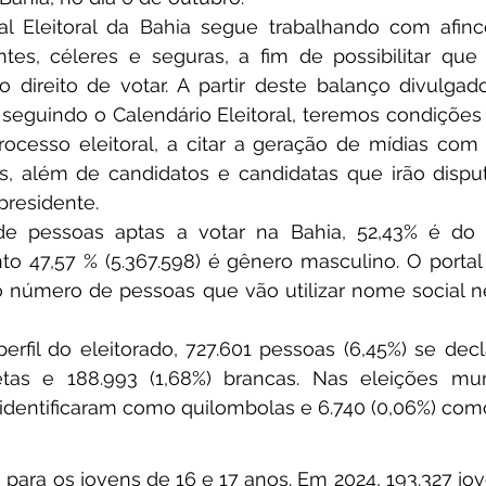
al Eleitoral da Bahia segue trabalhando com afinco
ntes, céleres e seguras, a fim de possibilitar que 
 direito de votar. A partir deste balanço divulgado
e seguindo o Calendário Eleitoral, teremos condições
ocesso eleitoral, a citar a geração de mídias com
as, além de candidatos e candidatas que irão disput
presidente.
de pessoas aptas a votar na Bahia, 52,43% é do 
nto 47,57 % (5.367.598) é gênero masculino. O portal d
número de pessoas que vão utilizar nome social nes
rfil do eleitorado, 727.601 pessoas (6,45%) se decl
etas e 188.993 (1,68%) brancas. Nas eleições munic
e identificaram como quilombolas e 6.740 (0,06%) com
o para os jovens de 16 e 17 anos. Em 2024, 193.327 jov