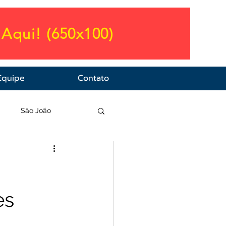
Aqui! (650x100)
Equipe
Contato
a
São João
es