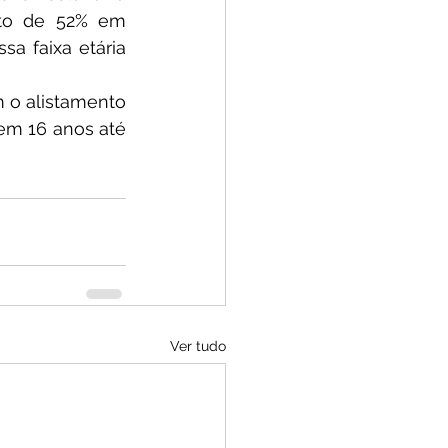
to de 52% em 
a faixa etária 
m o alistamento 
rem 16 anos até 
Ver tudo