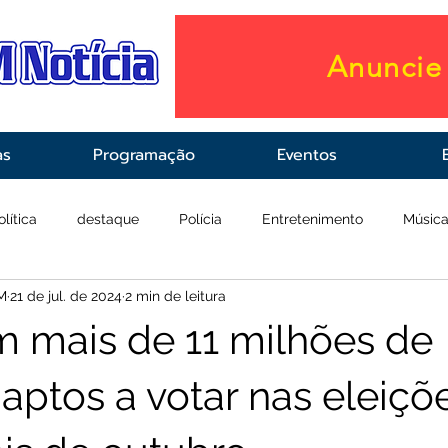
Anuncie 
as
Programação
Eventos
olítica
destaque
Polícia
Entretenimento
Músic
M
21 de jul. de 2024
2 min de leitura
raestrutura
Saúde
m mais de 11 milhões de
 aptos a votar nas eleiçõ