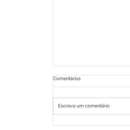
Comentários
Escreva um comentário
Moradores de Cachoeira
Alta vive tarde de terror