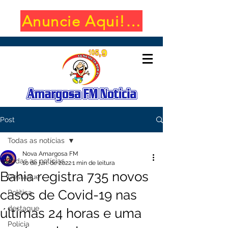
Anuncie Aqui! (650x100)
Post
Todas as notícias
Nova Amargosa FM
Todas as notícias
10 de jun. de 2022
1 min de leitura
Bahia registra 735 novos
Destaque
casos de Covid-19 nas
Política
destaque
últimas 24 horas e uma
Polícia