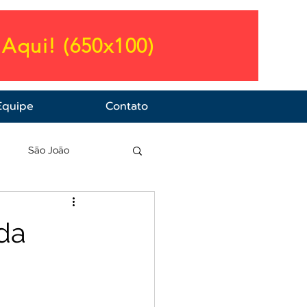
Aqui! (650x100)
Equipe
Contato
a
São João
da