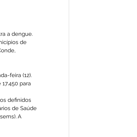
tra a dengue. 
icípios de 
Conde, 
-feira (12). 
 17.450 para 
os definidos 
rios de Saúde 
sems). A 