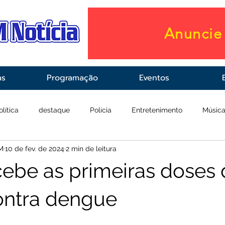
Anuncie 
as
Programação
Eventos
olítica
destaque
Polícia
Entretenimento
Músic
M
10 de fev. de 2024
2 min de leitura
raestrutura
Saúde
cebe as primeiras doses 
ontra dengue