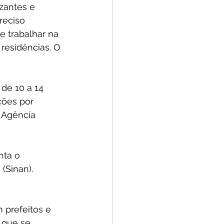
zantes e 
reciso 
 trabalhar na 
esidências. O 
de 10 a 14 
ções por 
 Agência 
ta o 
(Sinan). 
 prefeitos e 
 que se 