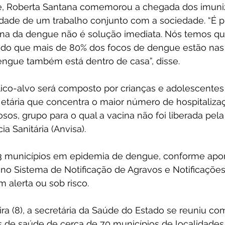
e, Roberta Santana comemorou a chegada dos imuni
idade de um trabalho conjunto com a sociedade. “É p
ina da dengue não é solução imediata. Nós temos que
o que mais de 80% dos focos de dengue estão nas r
ngue também está dentro de casa”, disse.
lico-alvo será composto por crianças e adolescentes 
a etária que concentra o maior número de hospitaliza
sos, grupo para o qual a vacina não foi liberada pela
ia Sanitária (Anvisa).
3 municípios em epidemia de dengue, conforme apon
no Sistema de Notificação de Agravos e Notificações 
m alerta ou sob risco.
ira (8), a secretária da Saúde do Estado se reuniu com
s de saúde de cerca de 70 municípios de localidades