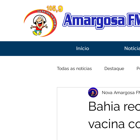
Início
Notíci
Todas as notícias
Destaque
P
Nova Amargosa F
Economia
Esportes
Inf
Bahia re
vacina c