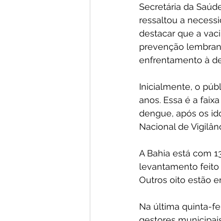
Secretária da Saúd
ressaltou a necess
destacar que a vac
prevenção lembrand
enfrentamento à de
Inicialmente, o púb
anos. Essa é a faix
dengue, após os ido
Nacional de Vigilânc
A Bahia está com 1
levantamento feito 
Outros oito estão e
Na última quinta-fe
gestores municipai