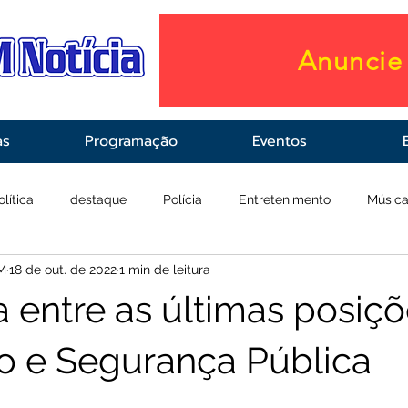
Anuncie 
as
Programação
Eventos
olítica
destaque
Polícia
Entretenimento
Músic
M
18 de out. de 2022
1 min de leitura
raestrutura
Saúde
ca entre as últimas posiç
 e Segurança Pública