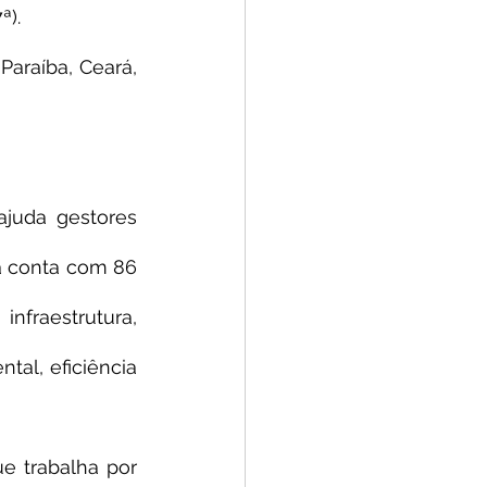
ª).
araíba, Ceará, 
juda gestores 
a conta com 86 
nfraestrutura, 
tal, eficiência 
 trabalha por 