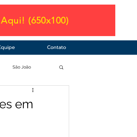
Aqui! (650x100)
Equipe
Contato
a
São João
ões em