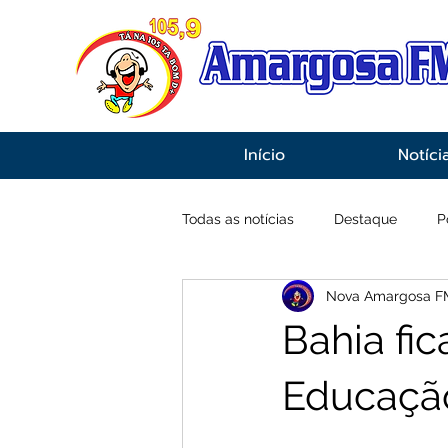
Início
Notíci
Todas as notícias
Destaque
P
Nova Amargosa F
Economia
Esportes
Inf
Bahia fi
Educação