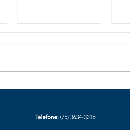
Galhos de bambu caídos na
Obst
BA-026 aumentam risco de
com
acidentes em trecho de
aces
Elísio Medrado
Amar
prov
Telefone:
(75) 3634-3316