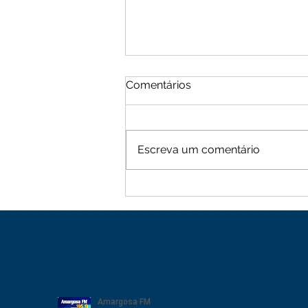
Comentários
Escreva um comentário
Moradores de Cachoeira
Alta vive tarde de terror
com sequência de roubos
na zona rural de Mutuípe