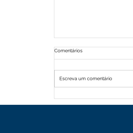
Comentários
Escreva um comentário
Moradores de Cachoeira
Alta vive tarde de terror
com sequência de roubos
na zona rural de Mutuípe