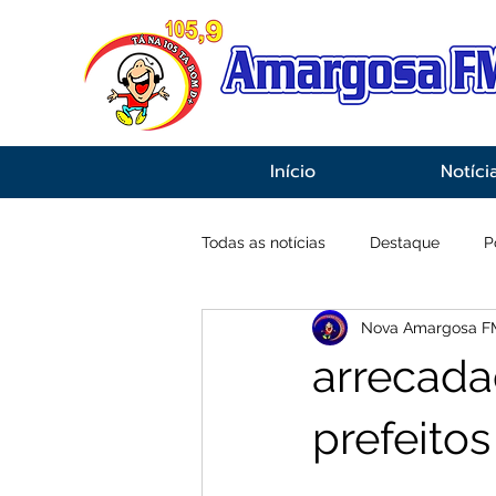
Início
Notíci
Todas as notícias
Destaque
P
Nova Amargosa F
Economia
Esportes
Inf
arrecada
prefeito