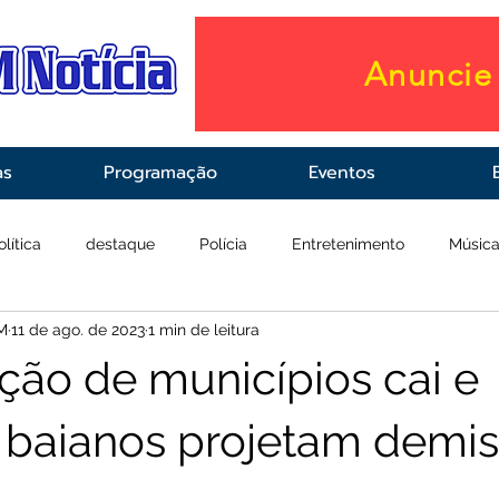
Anuncie 
as
Programação
Eventos
olítica
destaque
Polícia
Entretenimento
Músic
M
11 de ago. de 2023
1 min de leitura
raestrutura
Saúde
ção de municípios cai e
s baianos projetam demi