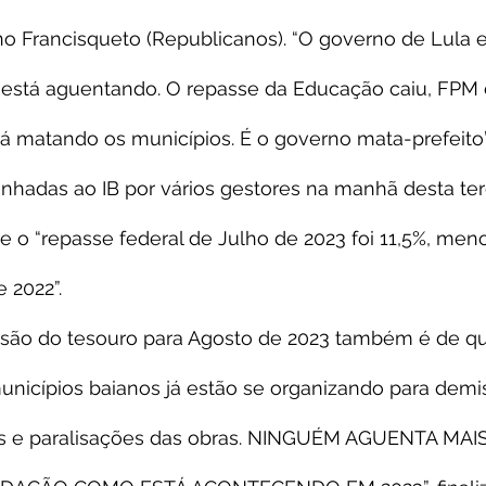
no Francisqueto (Republicanos). “O governo de Lula 
 está aguentando. O repasse da Educação caiu, FPM c
á matando os municípios. É o governo mata-prefeito”
adas ao IB por vários gestores na manhã desta terç
 o “repasse federal de Julho de 2023 foi 11,5%, men
 2022”.
visão do tesouro para Agosto de 2023 também é de q
unicípios baianos já estão se organizando para demi
os e paralisações das obras. NINGUÉM AGUENTA MAI