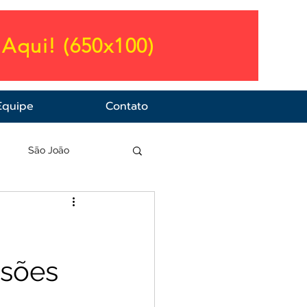
Aqui! (650x100)
Equipe
Contato
a
São João
ssões