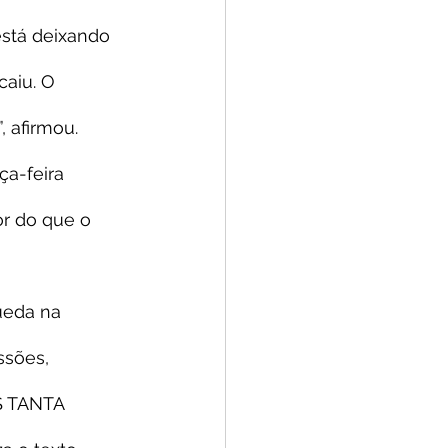
está deixando 
aiu. O 
, afirmou.
a-feira 
or do que o 
ueda na 
ssões, 
S TANTA 