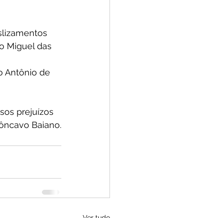
slizamentos 
ão Miguel das 
o Antônio de 
sos prejuízos 
côncavo Baiano.
Ver tudo