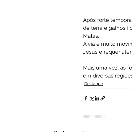
Após forte temporal
de terra e galhos f
Matas.
A via é muito movi
Jesus e requer aten
Mais uma vez, as f
em diversas regiões
Destaque