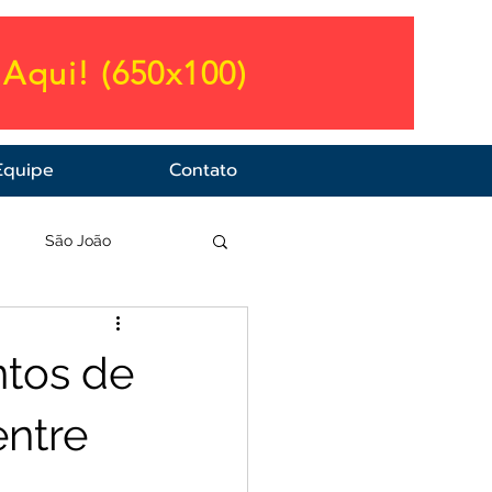
Aqui! (650x100)
Equipe
Contato
a
São João
ntos de
entre