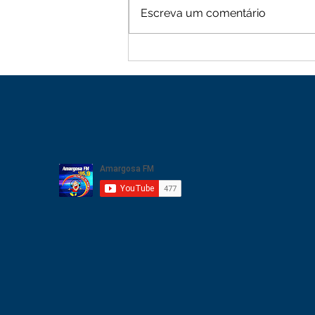
Escreva um comentário
Moradores de Cachoeira
Alta vive tarde de terror
com sequência de roubos
na zona rural de Mutuípe