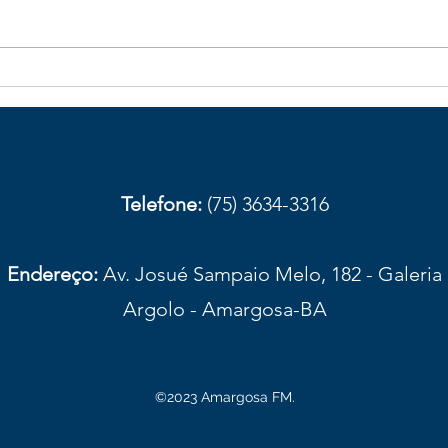
Galhos de bambu caídos na
Obst
BA-026 aumentam risco de
com
acidentes em trecho de
aces
Elísio Medrado
Amar
prov
Telefone:
(75) 3634-3316
Endereço:
Av. Josué Sampaio Melo, 182 - Galeria
Argolo - Amargosa-BA
©2023 Amargosa FM.