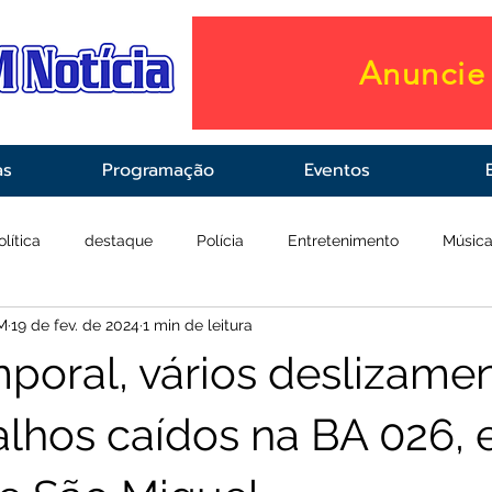
Anuncie 
as
Programação
Eventos
olítica
destaque
Polícia
Entretenimento
Músic
M
19 de fev. de 2024
1 min de leitura
raestrutura
Saúde
poral, vários deslizame
alhos caídos na BA 026, 