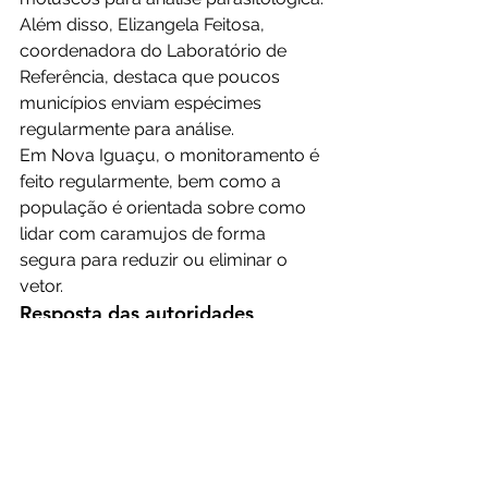
Além disso, Elizangela Feitosa, 
coordenadora do Laboratório de 
Referência, destaca que poucos 
municípios enviam espécimes 
regularmente para análise.
Em Nova Iguaçu, o monitoramento é 
feito regularmente, bem como a 
população é orientada sobre como 
lidar com caramujos de forma 
segura para reduzir ou eliminar o 
vetor.
Resposta das autoridades
A Secretaria Estadual de Saúde do 
Rio de Janeiro informou que ainda 
não havia sido notificada oficialmente 
pela Secretaria Municipal de Saúde 
de Nova Iguaçu sobre o caso de 
meningite transmitida por caramujo, 