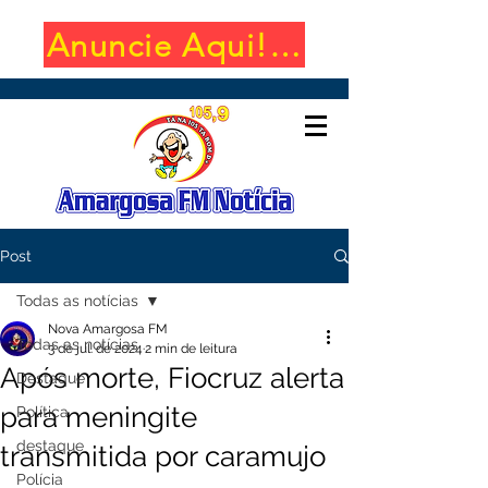
Anuncie Aqui! (650x100)
Post
Todas as notícias
Nova Amargosa FM
Todas as notícias
3 de jul. de 2024
2 min de leitura
Após morte, Fiocruz alerta
Destaque
para meningite
Política
destaque
transmitida por caramujo
Polícia