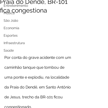
Praia do Dendê, BR-101
Entretenimento
fica congestiona
Música
São João
Economia
Esportes
Infraestrutura
Saúde
Por conta do grave acidente com um 
caminhão tanque que tombou de 
uma ponte e explodiu, na localidade 
da Praia do Dendê, em Santo Antônio 
de Jesus, trecho da BR-101 ficou 
congestionado.