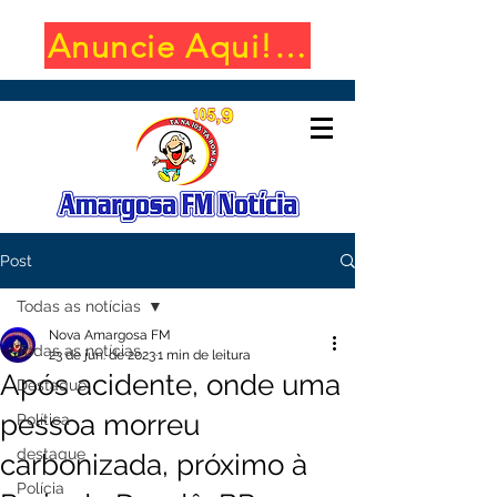
Anuncie Aqui! (650x100)
Post
Todas as notícias
Nova Amargosa FM
Todas as notícias
23 de jun. de 2023
1 min de leitura
Após acidente, onde uma
Destaque
pessoa morreu
Política
destaque
carbonizada, próximo à
Polícia