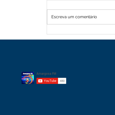
Escreva um comentário
Moradores de Cachoeira
Alta vive tarde de terror
com sequência de roubos
na zona rural de Mutuípe