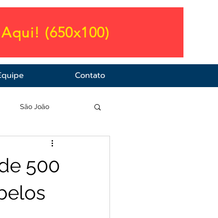
Aqui! (650x100)
Equipe
Contato
a
São João
 de 500
belos