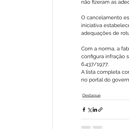
não fizeram as ade
O cancelamento esta
iniciativa estabel
adequações de rotu
Com a norma, a fab
configura infração s
6.437/1977.
A lista completa c
no portal do govern
Destaque