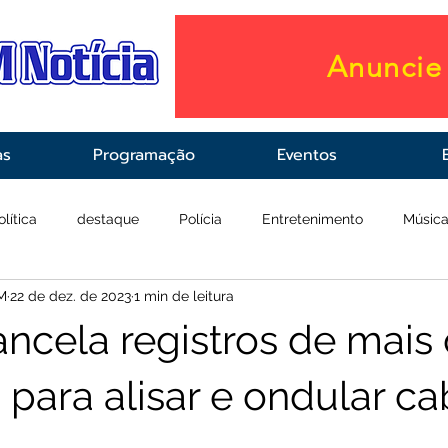
Anuncie 
as
Programação
Eventos
olítica
destaque
Polícia
Entretenimento
Músic
M
22 de dez. de 2023
1 min de leitura
raestrutura
Saúde
ancela registros de mais
 para alisar e ondular ca