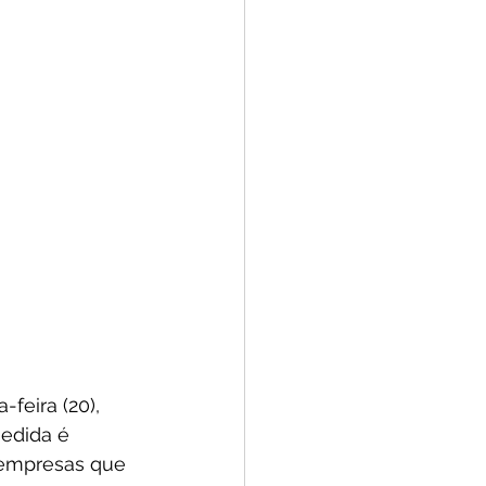
feira (20), 
medida é 
 empresas que 