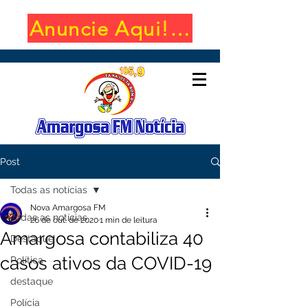
Anuncie Aqui! (650x100)
Post
Todas as notícias
Nova Amargosa FM
Todas as notícias
26 de out. de 2020
1 min de leitura
Amargosa contabiliza 40
Destaque
casos ativos da COVID-19
Política
destaque
Polícia