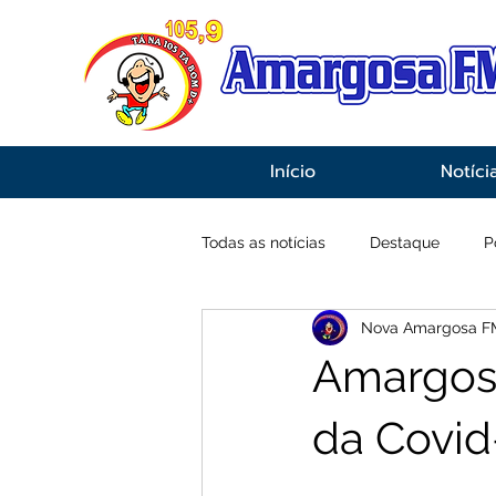
Início
Notíci
Todas as notícias
Destaque
P
Nova Amargosa F
Economia
Esportes
Inf
Amargosa
da Covid