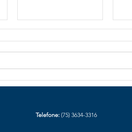
Galhos de bambu caídos na
Obst
BA-026 aumentam risco de
com
acidentes em trecho de
aces
Elísio Medrado
Amar
prov
Telefone:
(75) 3634-3316