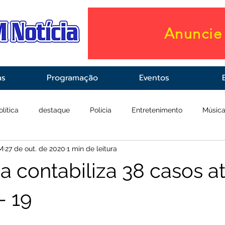
Anuncie 
as
Programação
Eventos
olítica
destaque
Polícia
Entretenimento
Músic
M
27 de out. de 2020
1 min de leitura
raestrutura
Saúde
 contabiliza 38 casos at
- 19