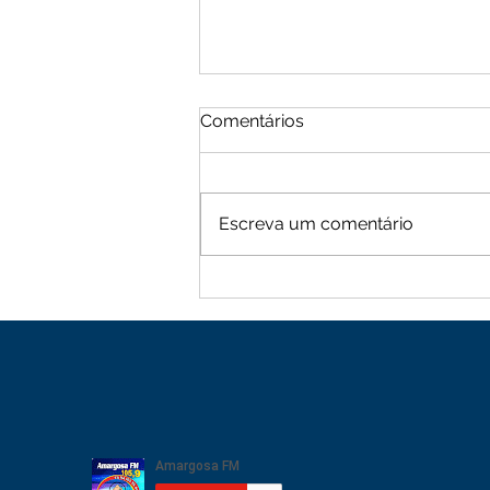
Comentários
Escreva um comentário
Moradores de Cachoeira
Alta vive tarde de terror
com sequência de roubos
na zona rural de Mutuípe