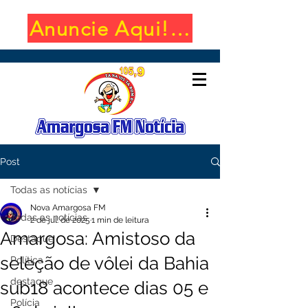
Anuncie Aqui! (650x100)
Post
Todas as notícias
Nova Amargosa FM
Todas as notícias
2 de jul. de 2025
1 min de leitura
Amargosa: Amistoso da
Destaque
seleção de vôlei da Bahia
Política
destaque
sub18 acontece dias 05 e
Polícia