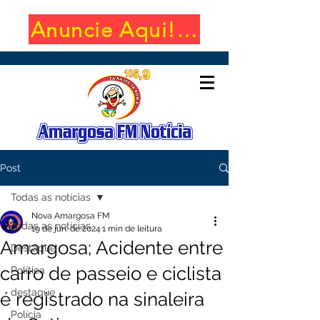
Anuncie Aqui! (650x100)
Post
Todas as notícias
Nova Amargosa FM
Todas as notícias
19 de jun. de 2024
1 min de leitura
Amargosa; Acidente entre
Destaque
carro de passeio e ciclista
Política
destaque
é registrado na sinaleira
Polícia