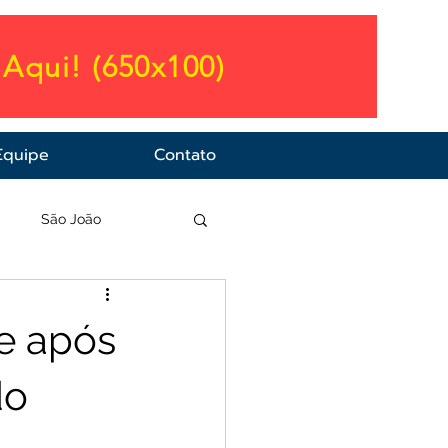
Aqui! (650x100)
Equipe
Contato
a
São João
e após
do