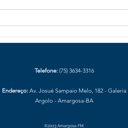
Galhos de bambu caídos na
Obst
BA-026 aumentam risco de
com
acidentes em trecho de
aces
Elísio Medrado
Amar
prov
Telefone:
(75) 3634-3316
Endereço:
Av. Josué Sampaio Melo, 182 - Galeria
Argolo - Amargosa-BA
©2023 Amargosa FM.