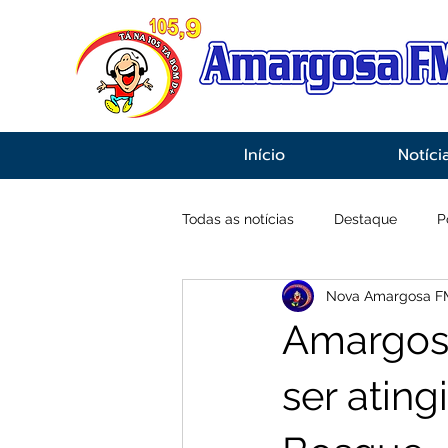
Início
Notíci
Todas as notícias
Destaque
P
Nova Amargosa F
Economia
Esportes
Inf
Amargos:
ser ating