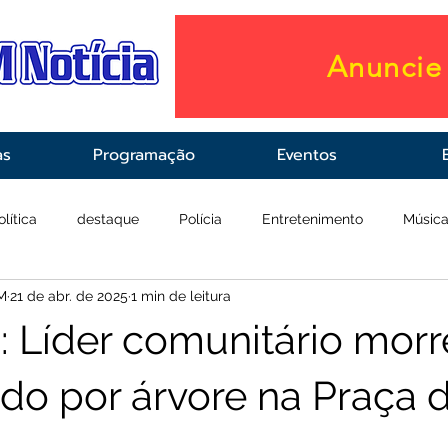
Anuncie 
as
Programação
Eventos
olítica
destaque
Polícia
Entretenimento
Músic
M
21 de abr. de 2025
1 min de leitura
raestrutura
Saúde
 Líder comunitário morr
ido por árvore na Praça 