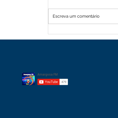
Escreva um comentário
Moradores de Cachoeira
Alta vive tarde de terror
com sequência de roubos
na zona rural de Mutuípe