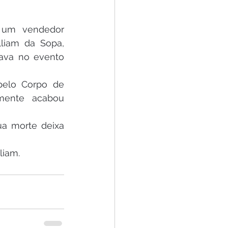
 um vendedor 
liam da Sopa, 
va no evento 
elo Corpo de 
mente acabou 
a morte deixa 
liam.