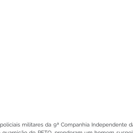
, policiais militares da 9ª Companhia Independente da 
da guarnição do PETO, prenderam um homem suspeito