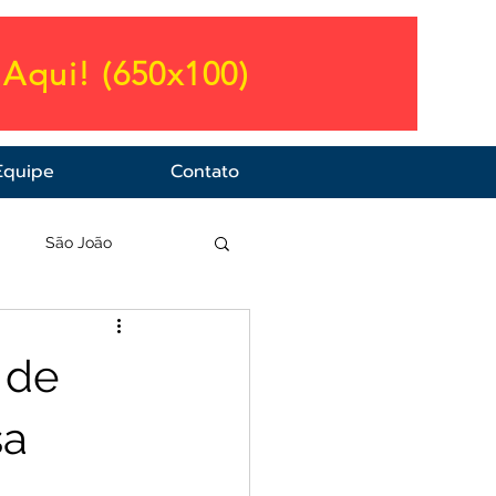
Aqui! (650x100)
Equipe
Contato
a
São João
 de
sa