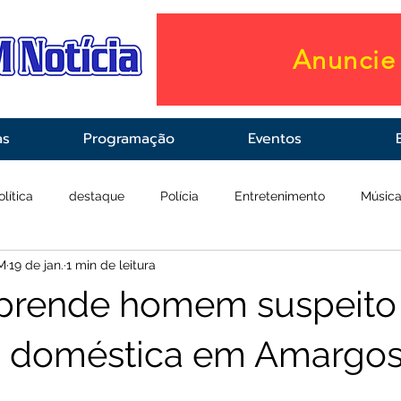
Anuncie 
as
Programação
Eventos
olítica
destaque
Polícia
Entretenimento
Músic
M
19 de jan.
1 min de leitura
raestrutura
Saúde
 prende homem suspeito
o doméstica em Amargo