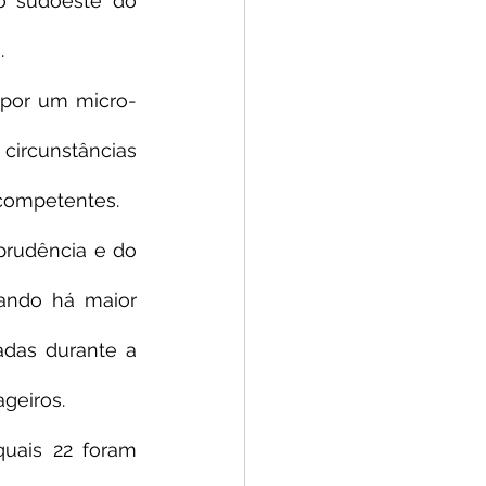
o sudoeste do 
.
 por um micro-
rcunstâncias 
 competentes.
prudência e do 
ando há maior 
adas durante a 
geiros.
uais 22 foram 