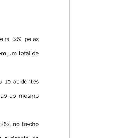
ira (26) pelas 
em um total de 
u 10 acidentes 
ção ao mesmo 
62, no trecho 