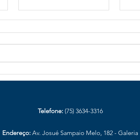
Galhos de bambu caídos na
Obst
BA-026 aumentam risco de
com
acidentes em trecho de
aces
Elísio Medrado
Amar
prov
Telefone:
(75) 3634-3316
Endereço:
Av. Josué Sampaio Melo, 182 - Galeria