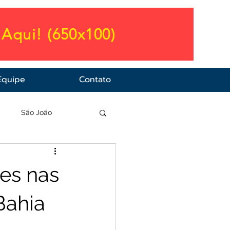
Aqui! (650x100)
Equipe
Contato
a
São João
es nas
Bahia