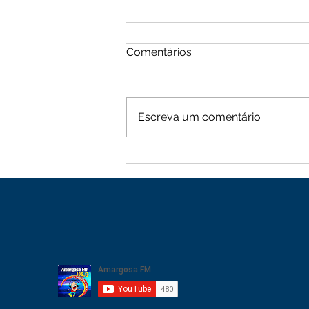
Comentários
Escreva um comentário
Moradores de Cachoeira
Alta vive tarde de terror
com sequência de roubos
na zona rural de Mutuípe