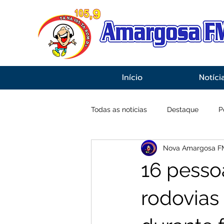
Início
Notíci
Todas as notícias
Destaque
P
Nova Amargosa F
Economia
Esportes
Inf
16 pesso
rodovias