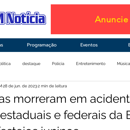
Anuncie 
as
Programação
Eventos
olítica
destaque
Polícia
Entretenimento
Músic
M
28 de jun. de 2023
2 min de leitura
raestrutura
Saúde
as morreram em acident
 estaduais e federais da 